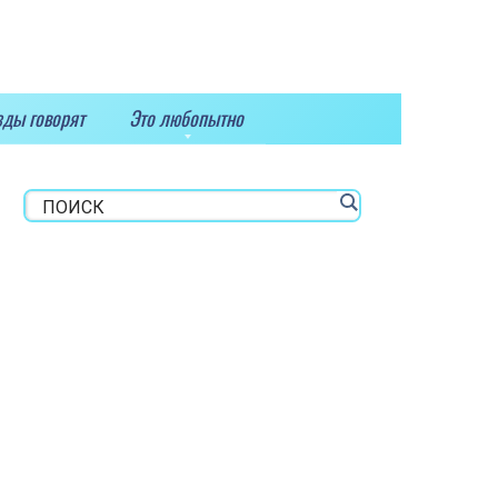
зды говорят
Это любопытно