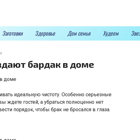
Заготовки
Здоровье
Дом семья
Худеем
Зве
ме
здают бардак в доме
вать идеальную чистоту. Особенно серьезные
ы ждете гостей, а убраться полноценно нет
вести порядок, чтобы брак не бросался в глаза.