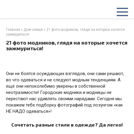
Перейти
к
контенту
Главная
»
Дом семья
»
21 фото модников, глядя на которые хочется
зажмуриться!
21 фото модников, глядя на которые хочется
зажмуриться!
Они не боятся осуждающих взглядов, они сами решают,
во что одеваться и не следуют модным тенденциям. А
ещё они непоколебимо уверены в собственной
неотразимости! Городские модники и модницы не
перестают нас удивлять своими нарядами. Сегодня мы
покажем тебе подборку фотографий под лозунгом «как
НЕ НАДО одеваться»!
Сочетать разные стили в одежде? Да легко!