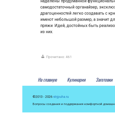
наделены продуманной функционально
самодостаточный органайзер, эксклю
драгоценностей легко создавать с к
имеют небольшой размер, а значит д
пряжи. Идей, достойных быть реализ
из них.
Прочитано:
461
На главную
Кулинария
Заготовки
©2013 - 2026
strjpuha.ru
Вопросы создания и поддержания комфортной домашней 