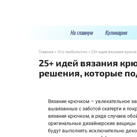
Перейти
к
контенту
На главную
Кулинария
Главная
»
Это любопытно
»
25+ идей вязания крюч
25+ идей вязания кр
решения, которые по
Вязание крючком — увлекательное за
вывязанные с заботой скатерти и пок
вязания крючком, в ряде случаев об
оригинальные дизайнерские вещицы 
будут выполнять исключительно деко