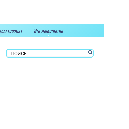
зды говорят
Это любопытно