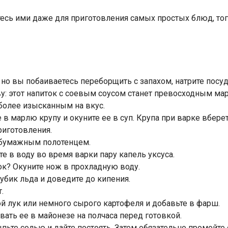
есь ими даже для приготовления самых простых блюд, то
но вы побаиваетесь переборщить с запахом, натрите посуд
: этот напиток с соевым соусом станет превосходным мар
более изысканным на вкус.
е в марлю крупу и окуните ее в суп. Крупа при варке вбер
риготовления.
м бумажным полотенцем.
е в воду во время варки пару капель уксуса.
ок? Окуните нож в прохладную воду.
убик льда и доведите до кипения.
.
й лук или немного сырого картофеля и добавьте в фарш.
вать ее в майонезе на полчаса перед готовкой.
пьте солью и дайте постоять. Затем обязательно промойте