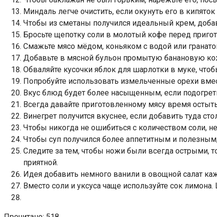
Миндаль легче очистить, если окунуть его в кипяток
Чтобы из сметаны получился идеальный крем, добав
Бросьте щепотку соли в молотый кофе перед пригот
Смажьте мясо мёдом, коньяком с водой или гранат
Добавьте в мясной бульон промытую банановую кож
Обваляйте кусочки яблок для шарлотки в муке, чтобы
Попробуйте использовать измельченные орехи вмест
Вкус блюд будет более насыщенным, если подогреть
Всегда давайте приготовленному мясу время остыть
Винегрет получится вкуснее, если добавить туда ст
Чтобы никогда не ошибиться с количеством соли, не
Чтобы суп получился более аппетитным и полезным, 
Следите за тем, чтобы ножи были всегда острыми, т
приятной.
Идея добавить немного ванили в овощной салат каже
Вместо соли и уксуса чаще используйте сок лимона
Прочитано:
518