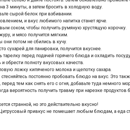
 на 3 минуты, а затем бросить в холодную воду.
ьте сырой белок при взбивании.
овлением, и вкус любимого напитка станет ярче.
овым соком, чтобы получить румяную хрустящую корочку.
уру, и мясо получится мягким.
 они потом не сбились в кучу.
о сухарей для панировки, получится вкуснее.
 тарелку перед подачей горячего блюда и охладить посуду
 и обрести полноту вкусовых качеств.
оловую ложку кипяченого молока и щепотку сахара.
 стесняйтесь постоянно пробовать блюдо на вкус. Это так
перед тем как снять его с огня, добавьте туда немного мо
огда вероятность получить травму при нарезке продуктов б
тся странной, но это действительно вкусно!
. Цитрусовый привкус не помешает любым блюдам, а еда ст