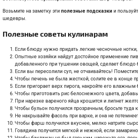
Возьмите на заметку эти
полезные подсказки
и пользуйт
шедевры.
Полезные советы кулинарам
Если блюду нужно придать легкие чесночные нотки, 
Опытные хозяйки найдут достойное применение пиву
добавленного при тушении овощей, сделает блюдо 
Если вы пересолили суп, не отчаивайтесь! Поместит
Чтобы печень не была жесткой, солите ее в конце п
Если пригорает верх пирога, накройте его влажны
Чтобы приготовить рис белоснежного цвета, добавьт
При нарезке вареного яйца крошится и липнет желт
Чтобы бульон получился прозрачным, бросьте туда к
Не накрывайте фасоль при варке, и она не потемнеет
Чтобы фарш получился вкуснее, мелко натрите сыро
Говядина получится мягкой и нежной, если замарино
Чтобы баклажан не был горьким, нарежьте его, посы