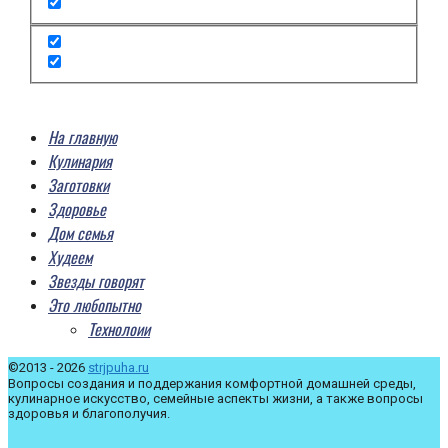
На главную
Кулинария
Заготовки
Здоровье
Дом семья
Худеем
Звезды говорят
Это любопытно
Технолоии
©2013 - 2026
strjpuha.ru
Вопросы создания и поддержания комфортной домашней среды,
кулинарное искусство, семейные аспекты жизни, а также вопросы
здоровья и благополучия.