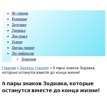
Перейти
к
На главную
контенту
Кулинария
Заготовки
Здоровье
Дом семья
Худеем
Звезды говорят
Это любопытно
Технолоии
Главная
»
Звезды говорят
»
4 пары знаков Зодиака,
которые останутся вместе до конца жизни!
4 пары знаков Зодиака, которые
останутся вместе до конца жизни!