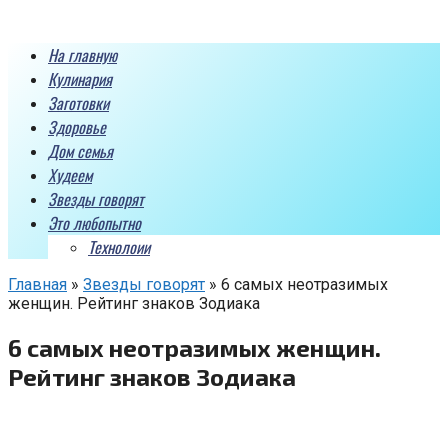
Перейти
к
На главную
контенту
Кулинария
Заготовки
Здоровье
Дом семья
Худеем
Звезды говорят
Это любопытно
Технолоии
Главная
»
Звезды говорят
»
6 самых неотразимых
женщин. Рейтинг знаков Зодиака
6 самых неотразимых женщин.
Рейтинг знаков Зодиака