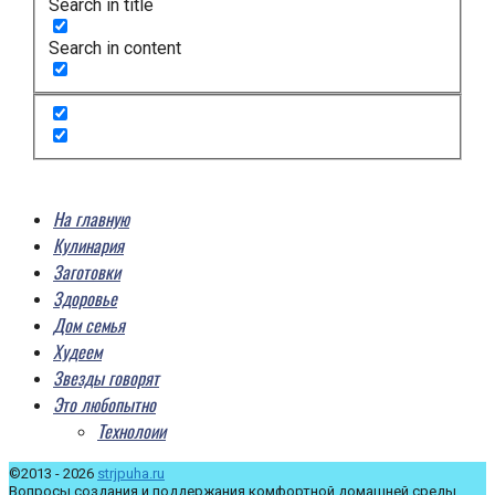
Search in title
Search in content
На главную
Кулинария
Заготовки
Здоровье
Дом семья
Худеем
Звезды говорят
Это любопытно
Технолоии
©2013 - 2026
strjpuha.ru
Вопросы создания и поддержания комфортной домашней среды,