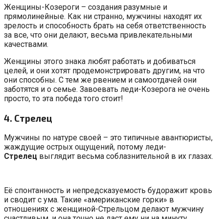
Женщины-Козероги – создания разумные и
прямолинейные. Как ни странно, мужчины находят их
зрелость и способность брать на себя ответственность
за все, что они делают, весьма привлекательными
качествами.
Женщины этого знака любят работать и добиваться
целей, и они хотят продемонстрировать другим, на что
они способны. С тем же рвением и самоотдачей они
заботятся и о семье. Завоевать леди-Козерога не очень
просто, то эта победа того стоит!
4. Стрелец
Мужчины по натуре своей – это типичные авантюристы,
жаждущие острых ощущений, потому леди-
Стрелец
выглядит весьма соблазнительной в их глазах.
Её спонтанность и непредсказуемость будоражит кровь
и сводит с ума. Такие «американские горки» в
отношениях с женщиной-Стрельцом делают мужчину
счастливым, и она точно не даст ему ни на минуту