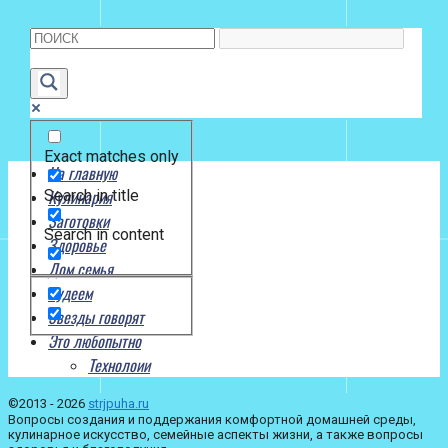
Exact matches only
На главную
Кулинария
Search in title
Заготовки
Search in content
Здоровье
Дом семья
Худеем
Звезды говорят
Это любопытно
Технолоии
©2013 - 2026
strjpuha.ru
Вопросы создания и поддержания комфортной домашней среды,
кулинарное искусство, семейные аспекты жизни, а также вопросы