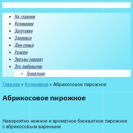
Перейти
к
На главную
контенту
Кулинария
Заготовки
Здоровье
Дом семья
Худеем
Звезды говорят
Это любопытно
Технолоии
Главная
»
Кулинария
»
Абрикосовое пирожное
Абрикосовое пирожное
Невероятно нежное и ароматное бисквитное пирожное
с абрикосовым вареньем.