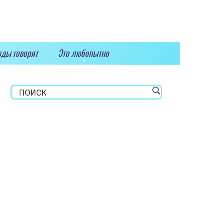
зды говорят
Это любопытно