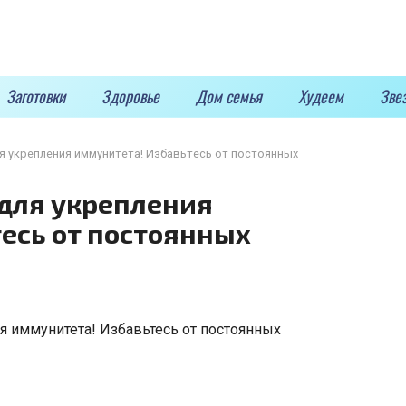
Заготовки
Здоровье
Дом семья
Худеем
Зве
я укрепления иммунитета! Избавьтесь от постоянных
для укрепления
есь от постоянных