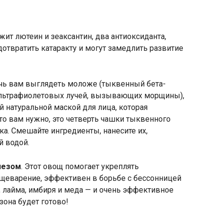
ит лютеин и зеаксантин, два антиоксиданта,
дотвратить катаракту и могут замедлить развитие
ь вам выглядеть моложе (тыквенный бета-
 ультрафиолетовых лучей, вызывающих морщины),
й натуральной маской для лица, которая
что вам нужно, это четверть чашки тыквенного
ка. Смешайте ингредиенты, нанесите их,
й водой.
лезом
. Этот овощ помогает укреплять
щеварение, эффективен в борьбе с бессонницей
, лайма, имбиря и меда — и очень эффективное
зона будет готово!