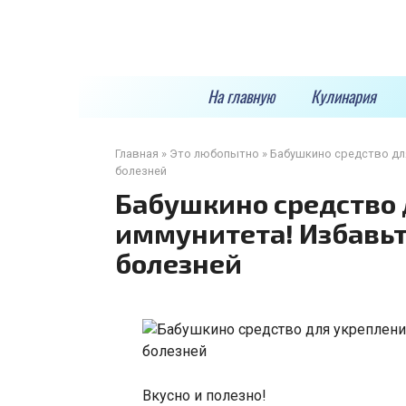
Перейти
к
контенту
На главную
Кулинария
Главная
»
Это любопытно
»
Бабушкино средство дл
болезней
Бабушкино средство 
иммунитета! Избавьт
болезней
Вкусно и полезно!