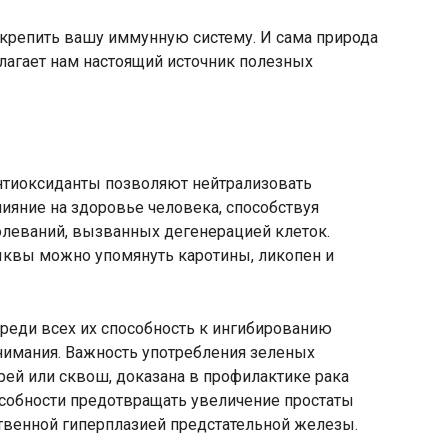
укрепить вашу иммунную систему. И сама природа
длагает нам настоящий источник полезных
Антиоксиданты позволяют нейтрализовать
ияние на здоровье человека, способствуя
леваний, вызванных дегенерацией клеток.
ыквы можно упомянуть каротины, ликопен и
реди всех их способность к ингибированию
нимания. Важность употребления зеленых
орей или сквош, доказана в профилактике рака
особности предотвращать увеличение простаты
твенной гиперплазией предстательной железы.