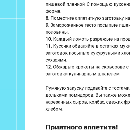
пищевой пленкой. С помощью кухонно
форме.
8.
Поместите аппетитную заготовку на 
9.
Замороженное тесто посыпьте пшен
половины.
10.
Каждый ломоть разрежьте на продо
11.
Кусочки обваляйте в остатках муки
заготовок посыпьте кукурузными хл
сухарями.
12.
Обжарьте крокеты на сковороде с
заготовки кулинарным шпателем.
Румяную закуску подавайте с тостам
дольками помидоров. Вы также может
нарезанных сыров, колбас, свежих ф
хлебом.
Приятного аппетита!