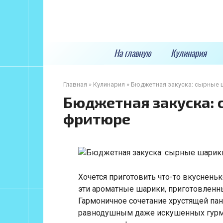
Перейти
к
контенту
На главную
Кулинария
Главная
»
Кулинария
»
Бюджетная закуска: сырные
Бюджетная закуска: 
фритюре
Хочется приготовить что-то вкусненьк
эти ароматные шарики, приготовленн
Гармоничное сочетание хрустящей пан
равнодушным даже искушенных гурма