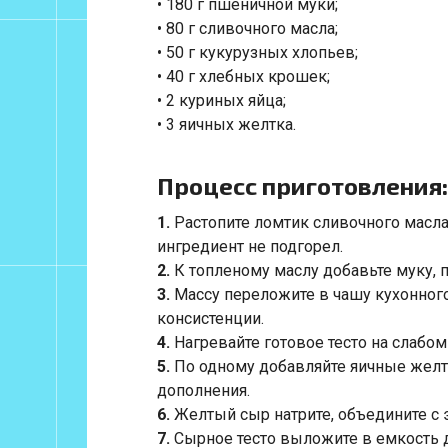
• 180 г пшеничной муки;
• 80 г сливочного масла;
• 50 г кукурузных хлопьев;
• 40 г хлебных крошек;
• 2 куриных яйца;
• 3 яичных желтка.
Процесс приготовления:
1.
Растопите ломтик сливочного масла
ингредиент не подгорел.
2.
К топленому маслу добавьте муку, 
3.
Массу переложите в чашу кухонного
консистенции.
4.
Нагревайте готовое тесто на слабом 
5.
По одному добавляйте яичные желт
дополнения.
6.
Желтый сыр натрите, объедините с 
7.
Сырное тесто выложите в емкость 