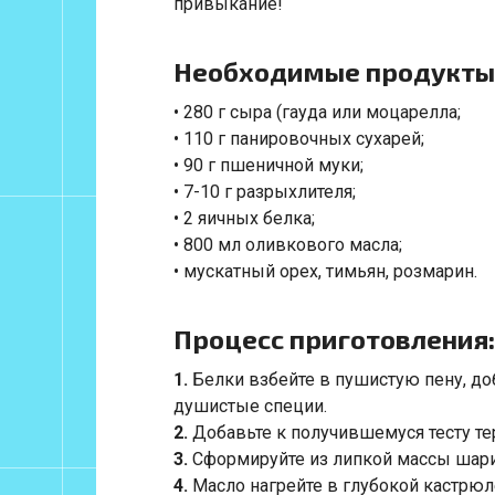
привыкание!
Необходимые продукты
• 280 г сыра (гауда или моцарелла;
• 110 г панировочных сухарей;
• 90 г пшеничной муки;
• 7-10 г разрыхлителя;
• 2 яичных белка;
• 800 мл оливкового масла;
• мускатный орех, тимьян, розмарин.
Процесс приготовления:
1.
Белки взбейте в пушистую пену, до
душистые специи.
2.
Добавьте к получившемуся тесту т
3.
Сформируйте из липкой массы шарик
4.
Масло нагрейте в глубокой кастрюл