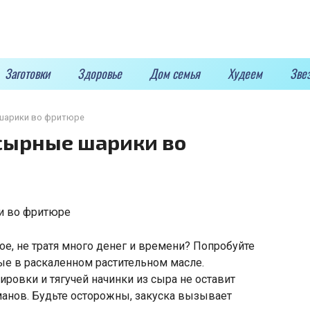
Заготовки
Здоровье
Дом семья
Худеем
Зве
 шарики во фритюре
сырные шарики во
ое, не тратя много денег и времени? Попробуйте
ые в раскаленном растительном масле.
ировки и тягучей начинки из сыра не оставит
нов. Будьте осторожны, закуска вызывает