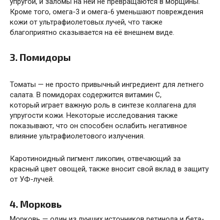
упругой, и заломы на ней не превращаются в морщины.
Кроме того, омега-3 и
омега-6 уменьшают
повреждения
кожи от ультрафиолетовых лучей, что также
благоприятно сказывается на её внешнем виде.
3. Помидоры
Томаты — не просто привычный ингредиент для летнего
салата. В помидорах содержится витамин С,
который
играет
важную роль в синтезе коллагена для
упругости кожи. Некоторые исследования также
показывают, что он способен ослабить негативное
влияние ультрафиолетового излучения.
Каротиноидный пигмент ликопин, отвечающий за
красный цвет овощей, также
вносит
свой вклад в защиту
от УФ-лучей.
4. Морковь
Морковь — один из лучших источников ретинола и бета-