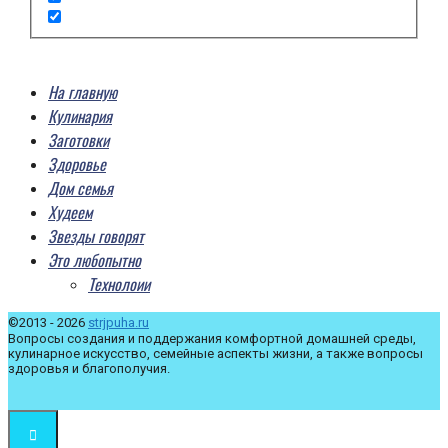
На главную
Кулинария
Заготовки
Здоровье
Дом семья
Худеем
Звезды говорят
Это любопытно
Технолоии
©2013 - 2026
strjpuha.ru
Вопросы создания и поддержания комфортной домашней среды,
кулинарное искусство, семейные аспекты жизни, а также вопросы
здоровья и благополучия.