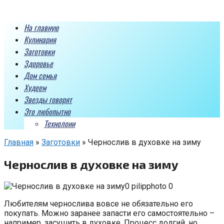
Перейти
к
На главную
контенту
Кулинария
Заготовки
Здоровье
Дом семья
Худеем
Звезды говорят
Это любопытно
Технолоии
Главная
»
Заготовки
»
Чернослив в духовке на зиму
Чернослив в духовке на зиму
pilipphoto 0
Любителям чернослива вовсе не обязательно его
покупать. Можно заранее запасти его самостоятельно –
например, засушить в духовке. Процесс долгий, но