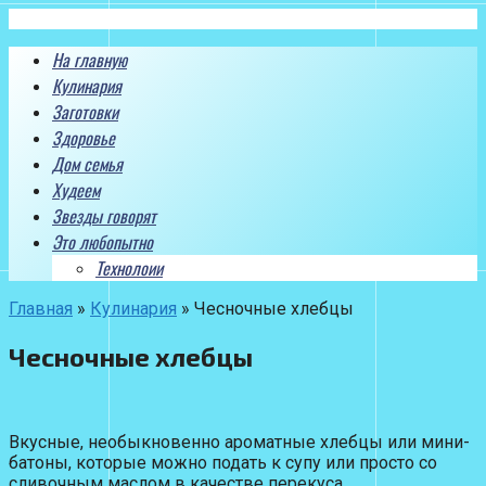
Перейти
к
На главную
контенту
Кулинария
Заготовки
Здоровье
Дом семья
Худеем
Звезды говорят
Это любопытно
Технолоии
Главная
»
Кулинария
»
Чесночные хлебцы
Чесночные хлебцы
Вкусные, необыкновенно ароматные хлебцы или мини-
батоны, которые можно подать к супу или просто со
сливочным маслом в качестве перекуса.