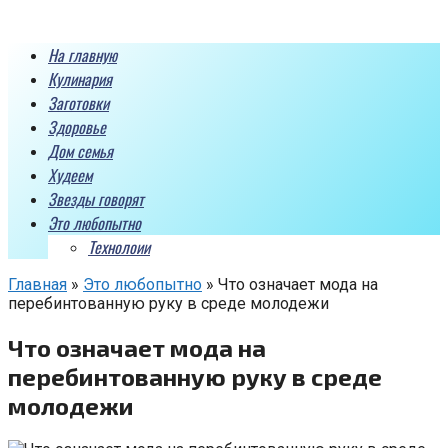
Перейти
к
На главную
контенту
Кулинария
Заготовки
Здоровье
Дом семья
Худеем
Звезды говорят
Это любопытно
Технолоии
Главная
»
Это любопытно
»
Что означает мода на
перебинтованную руку в среде молодежи
Что означает мода на
перебинтованную руку в среде
молодежи