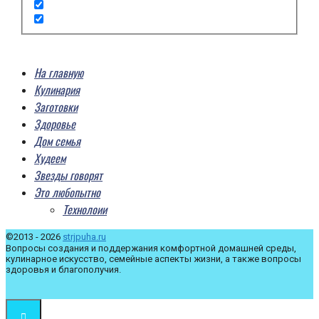
На главную
Кулинария
Заготовки
Здоровье
Дом семья
Худеем
Звезды говорят
Это любопытно
Технолоии
©2013 - 2026
strjpuha.ru
Вопросы создания и поддержания комфортной домашней среды,
кулинарное искусство, семейные аспекты жизни, а также вопросы
здоровья и благополучия.