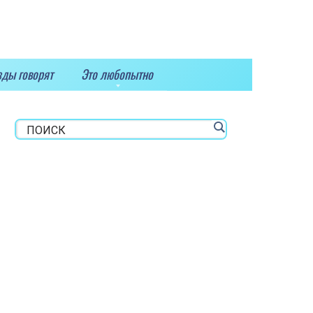
зды говорят
Это любопытно