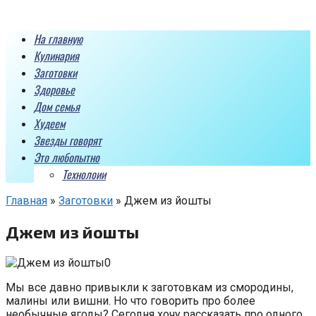
Перейти
к
На главную
контенту
Кулинария
Заготовки
Здоровье
Дом семья
Худеем
Звезды говорят
Это любопытно
Технолоии
Главная
»
Заготовки
»
Джем из йошты
Джем из йошты
Мы все давно привыкли к заготовкам из смородины,
малины или вишни. Но что говорить про более
необычные ягоды? Сегодня хочу рассказать про одного