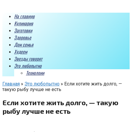
Перейти
к
На главную
контенту
Кулинария
Заготовки
Здоровье
Дом семья
Худеем
Звезды говорят
Это любопытно
Технолоии
Главная
»
Это любопытно
»
Если хотите жить долго, —
такую рыбу лучше не есть
Если хотите жить долго, — такую
рыбу лучше не есть