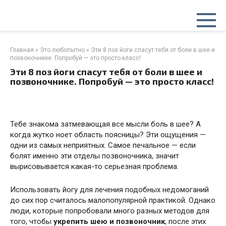
Перейти
к
контенту
Главная
»
Это любопытно
»
Эти 8 поз йоги спасут тебя от боли в шее и
позвоночнике. Попробуй — это просто класс!
Эти 8 поз йоги спасут тебя от боли в шее и
позвоночнике. Попробуй — это просто класс!
Тебе знакома затмевающая все мысли боль в шее? А
когда жутко ноет область поясницы? Эти ощущения —
одни из самых неприятных. Самое печальное — если
болят именно эти отделы позвоночника, значит
вырисовывается какая-то серьезная проблема.
Использовать йогу для лечения подобных недомоганий
до сих пор считалось малопопулярной практикой. Однако
люди, которые попробовали много разных методов для
того, чтобы
укрепить шею и позвоночник
, после этих