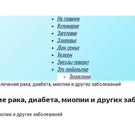
На главную
Кулинария
Заготовки
Здоровье
Дом семья
Худеем
Звезды говорят
Это любопытно
Технолоии
 лечение рака, диабета, миопии и других заболеваний
ие рака, диабета, миопии и других з