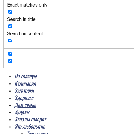
Exact matches only
Search in title
Search in content
На главную
Кулинария
Заготовки
Здоровье
Дом семья
Худеем
Звезды говорят
Это любопытно
Технолоии