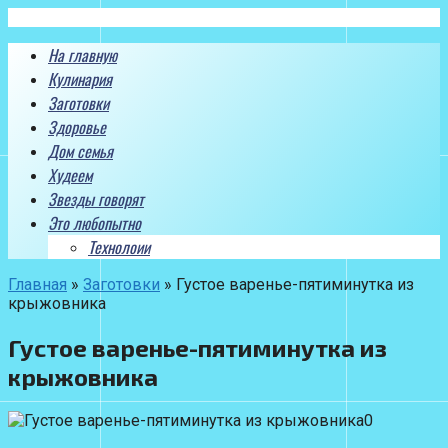
Перейти
к
На главную
контенту
Кулинария
Заготовки
Здоровье
Дом семья
Худеем
Звезды говорят
Это любопытно
Технолоии
Главная
»
Заготовки
»
Густое варенье-пятиминутка из
крыжовника
Густое варенье-пятиминутка из
крыжовника