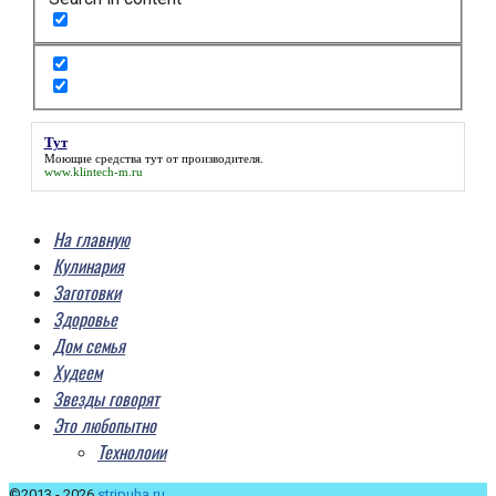
Тут
Моющие средства
тут
от производителя.
www.klintech-m.ru
На главную
Кулинария
Заготовки
Здоровье
Дом семья
Худеем
Звезды говорят
Это любопытно
Технолоии
©2013 - 2026
strjpuha.ru