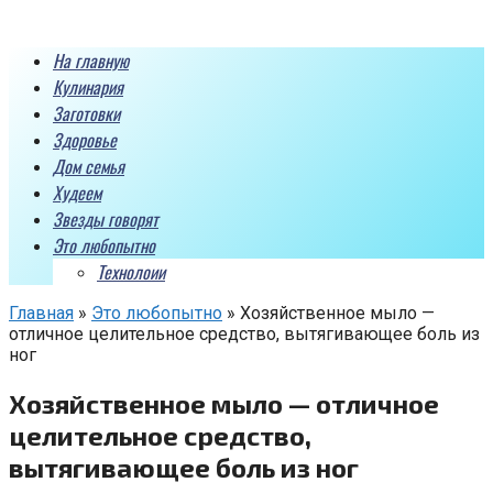
Перейти
к
На главную
контенту
Кулинария
Заготовки
Здоровье
Дом семья
Худеем
Звезды говорят
Это любопытно
Технолоии
Главная
»
Это любопытно
»
Хозяйственное мыло —
отличное целительное средство, вытягивающее боль из
ног
Хозяйственное мыло — отличное
целительное средство,
вытягивающее боль из ног