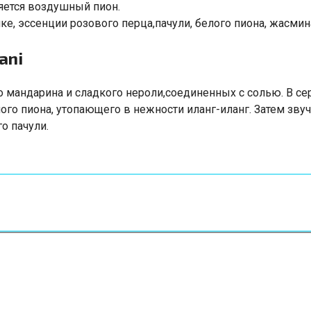
яется воздушный пион.
ке
,
эссенции розового перца
,
пачули
,
белого пиона
,
жасмин
ani
о мандарина и сладкого нероли
,
соединенных с солью. В се
ого пиона
,
утопающего в нежности иланг-иланг. Затем зв
о пачули.