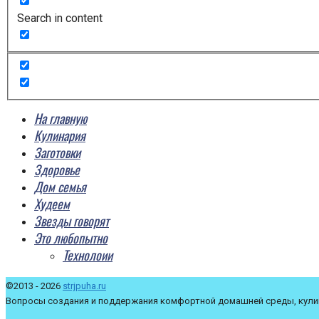
Search in content
На главную
Кулинария
Заготовки
Здоровье
Дом семья
Худеем
Звезды говорят
Это любопытно
Технолоии
©2013 - 2026
strjpuha.ru
Вопросы создания и поддержания комфортной домашней среды, кулин