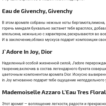
Eau de Givenchy
,
Givenchy
В этом аромате собраны нежные ноты бергамота
,
лимона
,
горечь миндаля буквально застанет тебя врасплох
,
добавл
апельсина
,
нежные
,
но с характером
,
раскрываются во вс
И в заключение
,
облако мускуса подарит композиции св
J`Adore In Joy
,
Dior
Наделенный особой жизненной силой
,
J’adore перерожда
творение
,
включив в состав легендарного букета соверш
цветочным компонентом аромата Dior. Искусно выверен
in Joy мгновенно подарит тебе ощущение неподдельного 
Mademoiselle Azzaro L’Eau Tres Flora
Этот аромат — воплощение легкости
,
радости и прекрасн