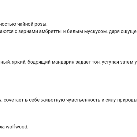
ностью чайной розы.
аются с зернами амбретты и белым мускусом
,
даря ощущен
чный
,
яркий
,
бодрящий мандарин задает тон
,
уступая затем 
у
,
сочетает в себе животную чувственность и силу природы.
ла wolfwood.