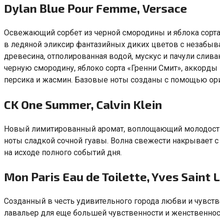
Dylan Blue Pour Femme
,
Versace
Освежающий сорбет из черной смородины и яблока сорт
в ледяной эликсир фантазийных диких цветов с незабы
древесина
,
отполированная водой
,
мускус и пачули слив
черную смородину
,
яблоко сорта
«
Гренни Смит», аккорды
персика и жасмин. Базовые ноты созданы с помощью ори
CK One Summer
,
Calvin Klein
Новый лимитированный аромат
,
воплощающий молодост
ноты сладкой сочной гуавы. Волна свежести накрывает с
на исходе полного событий дня.
Mon Paris Eau de Toilette
,
Yves Saint 
Созданный в честь удивительного города любви и чувст
лавальер для еще большей чувственности и женственнос