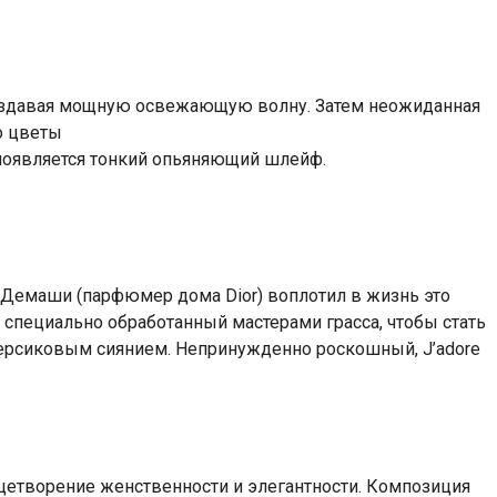
здавая мощную освежающую волну. Затем неожиданная
о цветы
 появляется тонкий опьяняющий шлейф.
а Демаши
(
парфюмер дома Dior) воплотил в жизнь это
специально обработанный мастерами грасса
,
чтобы стать
-персиковым сиянием. Непринужденно роскошный
,
J’adore
цетворение женственности и элегантности. Композиция