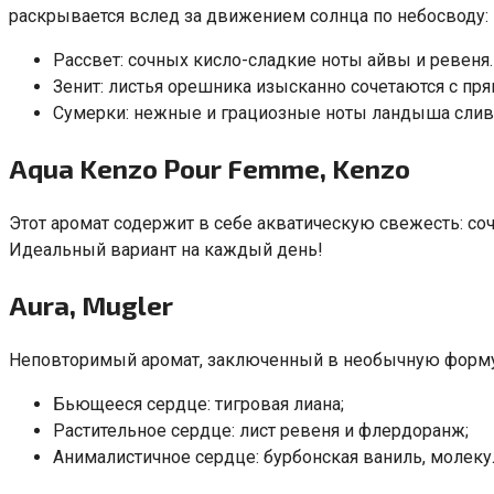
раскрывается вслед за движением солнца по небосводу:
Рассвет: сочных кисло-сладкие ноты айвы и ревеня.
Зенит: листья орешника изысканно сочетаются с пря
Сумерки: нежные и грациозные ноты ландыша слив
Aqua Kenzo Pour Femme
,
Kenzo
Этот аромат содержит в себе акватическую свежесть: со
Идеальный вариант на каждый день!
Aura
,
Mugler
Неповторимый аромат
,
заключенный в необычную форм
Бьющееся сердце: тигровая лиана;
Растительное сердце: лист ревеня и флердоранж;
Анималистичное сердце: бурбонская ваниль
,
молеку