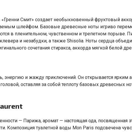
а
«
Гренни Смит» создает необыкновенный фруктовый акко
ваемым шлейфом. Базовые древесные ноты игриво перемеш
аются в пленительном
,
чувственном и трепетном порыве. П
 клевера и незабудки
,
а также Shisolia. Ноты сердца объе
гинального сочетания стиракса
,
аккорда мягкой белой др
ь
,
энергию и жажду приключений. Он открывается ярким 
 головой
,
оставляя за собой теплоту базовых древесных но
Laurent
венности — Парижа
,
аромат — настоящая ода
,
посвященная э
ти. Композиция туалетной воды Mon Paris подсвечена чув