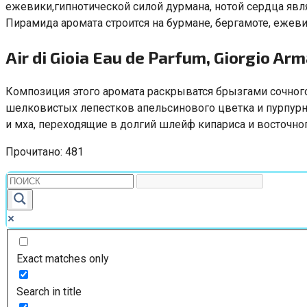
ежевики
,
гипнотической силой дурмана
,
нотой сердца явл
Пирамида аромата строится на бурмане
,
бергамоте
,
ежеви
Air di Gioia Eau de Parfum
,
Giorgio Arm
Композиция этого аромата раскрыватся брызгами сочног
шелковистых лепестков апельсинового цветка и пурпурн
и мха
,
переходящие в долгий шлейф кипариса и восточног
Прочитано:
481
Exact matches only
Search in title