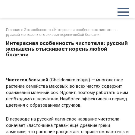
Перейти
к
контенту
Главная
»
Это любопытно
»
Интересная особенность чистотела:
русский женьшень отыскивает корень любой болезни
Интересная особенность чистотела: русский
женьшень отыскивает корень любой
болезни
Чистотел большой
(Chelidonium majus) — многолетнее
растение семейства маковых, во всех частях содержит
оранжевый млечный сок. Ядовит, поэтому работать с ним
необходимо в перчатках. Наиболее эффективен в период
цветения с образованием стручков.
В переводе на русский латинское название чистотела
означает «ласточкина трава»: еще древние греки
заметили, что растение расцветает с прилетом ласточек и