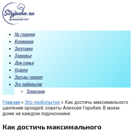
Перейти
к
контенту
На главную
Кулинария
Заготовки
Здоровье
Дом семья
Худеем
Звезды говорят
Это любопытно
Технолоии
Главная
»
Это любопытно
»
Как достичь максимального
цветения орхидей: советы Алексея Горобея. В моем
доме на каждом подоконнике.
Как достичь максимального