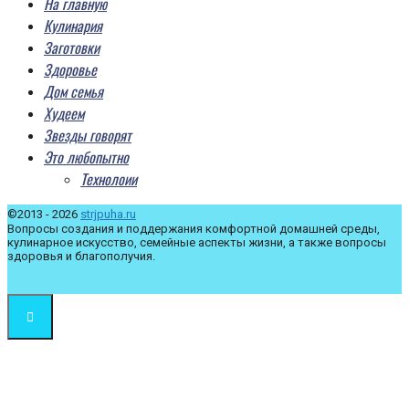
На главную
Кулинария
Заготовки
Здоровье
Дом семья
Худеем
Звезды говорят
Это любопытно
Технолоии
©2013 - 2026
strjpuha.ru
Вопросы создания и поддержания комфортной домашней среды,
кулинарное искусство, семейные аспекты жизни, а также вопросы
здоровья и благополучия.