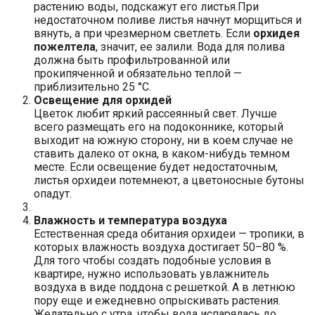
растению воды, подскажут его листья.При
недостаточном поливе листья начнут морщиться и
вянуть, а при чрезмерном светлеть. Если
орхидея
пожелтела
, значит, ее залили. Вода для полива
должна быть профильтрованной или
прокипяченной и обязательно теплой —
приблизительно 25 °C.
Освещение для орхидей
Цветок любит яркий рассеянный свет. Лучше
всего размещать его на подоконнике, который
выходит на южную сторону, ни в коем случае не
ставить далеко от окна, в каком-нибудь темном
месте. Если освещение будет недостаточным,
листья орхидеи потемнеют, а цветоносные бутоны
опадут.
Влажность и температура воздуха
Естественная среда обитания орхидеи — тропики, в
которых влажность воздуха достигает 50–80 %.
Для того чтобы создать подобные условия в
квартире, нужно использовать увлажнитель
воздуха в виде поддона с решеткой. А в летнюю
пору еще и ежедневно опрыскивать растения.
Желательно с утра, чтобы вода испарялась до