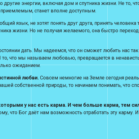
о другие энергии, включая дом и спутника жизни. Не то, 
неприемлемым, станет вполне доступным.
бщий язык, не хотят понять друг друга, принять человека т
ика жизни. Но не получая желаемого, она быстро переходит
тоянии дать. Мы надеемся, что он сможет любить нас так ж
о, что мы называем любовью, превращается в ненависть к 
олько ожиданием.
истинной любви.
Совсем немногие на Земле сегодня реал
ашей собственной природы, то начинаем понимать, что сп
оторыми у нас есть карма. И чем больше карма, тем с
у, что Бог даёт нам возможность отработать эту карму. И