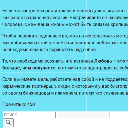
Если вы настроены решительно и вашей целью является н
как закон сохранения энергии. Растрачиваете её на случ
человека, с кем ваша жизнь может быть связана крепким
Чтобы пережить одиночество, можно использовать метод 
мы добиваемся этой цели – совершенной любви, мы испы
необходимо немного поработать над собой.
То, что необходимо осознать, что истинная
Любовь – это п
больше, чем получаете
, потому что концентрация на се
Если вы имеете цель, работаете над собой и не поддаёт
кармические партнёры, а люди, с которыми у вас благоп
со своим близнецовым пламенем, потому что служение 
Прочитано:
450