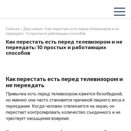
Перейти
к
контенту
Главная
»
Дом семья
»
Как перестать есть перед телевизором и не
переедать: 10 простых и работающих способов
Как перестать есть перед телевизором и не
переедать: 10 простых и работающих
способов
Как перестать есть перед телевизором и
не переедать
Привычка есть перед телевизором кажется безобидной,
но именно она часто становится причиной лишнего веса и
переедания. Когда человек отвлекается на экран, он
перестает контролировать количество съеденного и не
чувствует насыщения вовремя.