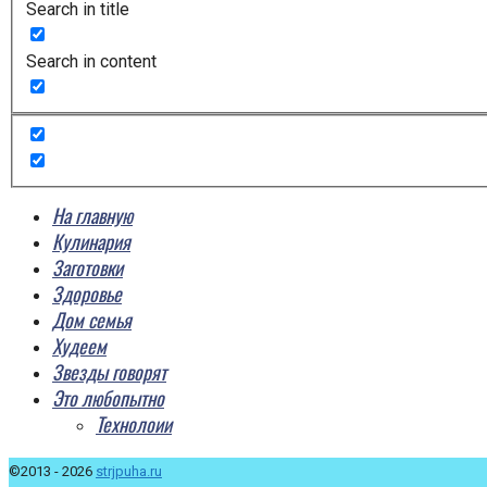
Search in title
Search in content
На главную
Кулинария
Заготовки
Здоровье
Дом семья
Худеем
Звезды говорят
Это любопытно
Технолоии
©2013 - 2026
strjpuha.ru