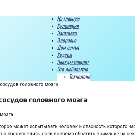
На главную
Кулинария
Заготовки
Здоровье
Дом семья
Худеем
Звезды говорят
Это любопытно
Технолоии
 сосудов головного мозга
сосудов головного мозга
торое может испытывать человек и опасность которого час
но предупредить, если вовремя обратить внимание на не