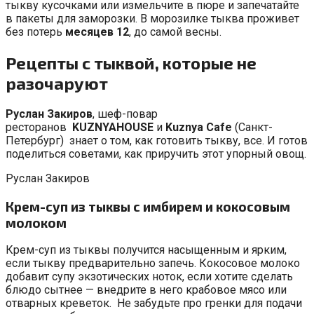
тыкву кусочками или измельчите в пюре и запечатайте
в пакеты для заморозки. В морозилке тыква проживет
без потерь
месяцев 12
, до самой весны.
Рецепты с тыквой, которые не
разочаруют
Руслан Закиров
, шеф-повар
ресторанов
KUZNYAHOUSE
и
Kuznya Cafe
(Санкт-
Петербург) знает о том, как готовить тыкву, все. И готов
поделиться советами, как приручить этот упорный овощ.
Руслан Закиров
Крем-суп из тыквы с имбирем и кокосовым
молоком
Крем-суп из тыквы получится насыщенным и ярким,
если тыкву предварительно запечь. Кокосовое молоко
добавит супу экзотических ноток, если хотите сделать
блюдо сытнее — внедрите в него крабовое мясо или
отварных креветок. Не забудьте про гренки для подачи