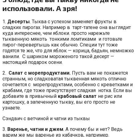
использовали. А зря!
1.
Десерты
. Тыква с успехом заменяет фрукты в
сладких пирогах. Например в тарт-татене она выглядит
куда интереснее, чем яблоки. просто нарежьте
тыквенную мякоть тонкими ломтиками и готовьте
пирог-перевертышь как обычно. Специи тут тоже
годятся те же, что для яблок — корица, бадьян, немножко
ванили. С шариком мороженого такой десерт —
настоящий подарок осени.
2.
Салат с морепродуктами.
Пусть вам не покажется
странным, но сладковатая тыквенная мякоть отлично
сочетается с морепродуктами, особенно с креветками и
крабами, где тоже присутствует сладкая нотка. Если вы
добавите в привычный
крабовый салат
не рис или
картошку, а запеченную тыкву, вы его просто не
узнаете.
Сэндвич с ветчиной и чатни из тыквы
3.
Варенье, чатни и джем
. А почему бы и нет? Ведь
варим же мы варенье из кабачков, например.