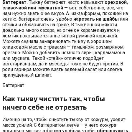
Баттернат.
Тыкву баттернат часто называют
ореховой,
сливочной или мускатной
— вот, собственно, все, что
нам нужно знать о ее вкусе. А из-за формы, похожей на
кеглю, баттернат очень удобно
нарезать на шайбы
или
стейки и обжаривать на гриле. В тыквенной мякоти
довольно много сахара, на огне он карамелизуется и
ломтик покрывается аппетитной румяной корочкой.
Можете сначала замариновать тыкву в хорошем
оливковом масле с травами — тимьяном, розмарином,
орегано. Можно добавить немного зиры, кардамамона
или муската. Такой «стейк» отлично подойдет
вегетарианцам, да и мясоеды тоже не будут против. В
роли гарнира можете взять зеленый салат или слегка
припущенный шпинат.
Баттернат
Как тыкву чистить так, чтобы
ничего себе не отрезать
Именно на то, чтобы очистить тыкву от кожуры, уходит
масса усилий. С баттернатом легче — у него кожура
довольно мягкая, а форма удобная, чтобы
обесшкурить