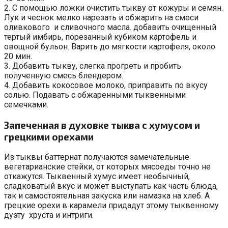
2. С помощью ложки очистить тыкву от кожуры и семян.
Лук и чеснок мелко нарезать и обжарить на смеси
оливкового и сливочного масла. добавить очищенный
тертый имбирь, порезанный кубиком картофель и
овощной бульон. Варить до мягкости картофеля, около
20 мин.
3. Добавить тыкву, слегка прогреть и пробить
полученную смесь блендером.
4. Добавить кокосовое молоко, приправить по вкусу
солью. Подавать с обжаренными тыквенными
семечками.
Запеченная в духовке тыква с хумусом и
грецкими орехами
Из тыквы баттернат получаются замечательные
вегетарианские стейки, от которых мясоеды точно не
откажутся. Тыквенный хумус имеет необычный,
сладковатый вкус и может выступать как часть блюда,
так и самостоятельная закуска или намазка на хлеб. А
грецкие орехи в карамели придадут этому тыквенному
дуэту хруста и интриги.