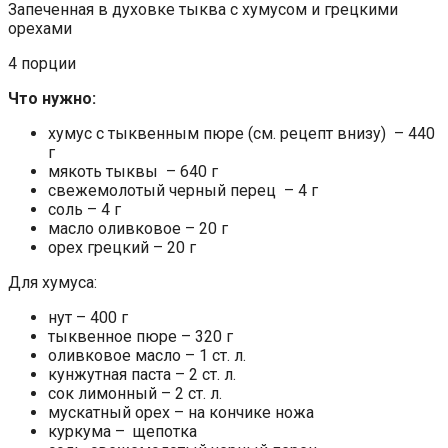
Запеченная в духовке тыква с хумусом и грецкими
орехами
4 порции
Что нужно:
хумус с тыквенным пюре (см. рецепт внизу) – 440
г
мякоть тыквы – 640 г
свежемолотый черный перец – 4 г
соль – 4 г
масло оливковое – 20 г
орех грецкий – 20 г
Для хумуса:
нут – 400 г
тыквенное пюре – 320 г
оливковое масло – 1 ст. л.
кунжутная паста – 2 ст. л.
сок лимонный – 2 ст. л.
мускатный орех – на кончике ножа
куркума – щепотка