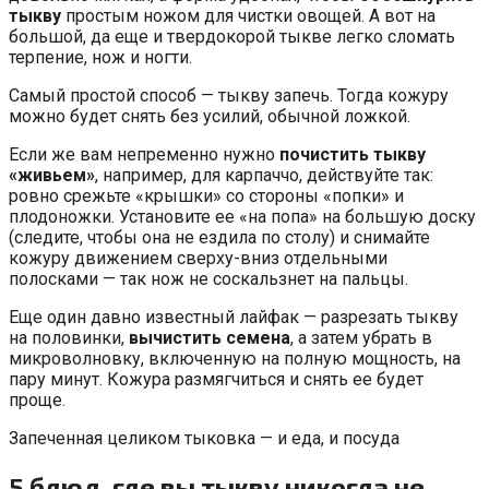
тыкву
простым ножом для чистки овощей. А вот на
большой, да еще и твердокорой тыкве легко сломать
терпение, нож и ногти.
Самый простой способ — тыкву запечь. Тогда кожуру
можно будет снять без усилий, обычной ложкой.
Если же вам непременно нужно
почистить тыкву
«живьем»
, например, для карпаччо, действуйте так:
ровно срежьте «крышки» со стороны «попки» и
плодоножки. Установите ее «на попа» на большую доску
(следите, чтобы она не ездила по столу) и снимайте
кожуру движением сверху-вниз отдельными
полосками — так нож не соскальзнет на пальцы.
Еще один давно известный лайфак — разрезать тыкву
на половинки,
вычистить семена
, а затем убрать в
микроволновку, включенную на полную мощность, на
пару минут. Кожура размягчиться и снять ее будет
проще.
Запеченная целиком тыковка — и еда, и посуда
5 блюд, где вы тыкву никогда не