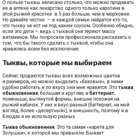
О пользе тыквы написано столько, что можно продавать
ее в аптеке как лекарство: одного только каротина в
этой рыжей красотке в 5 раз больше, чем в морковке.
Но давайте честно — в каждой семье найдется кто-то,
что тыкву не ест ни под каким соусом. Особенно обидно,
если это дети — ведь с тыквой они теряют массу
витаминов. Мы попросили профессионала рассказать о
том, что бы такого сделать с тыквой, чтобы она
нравилась всем без исключения.
Тыквы, которые мы выбираем
Сейчас продаются тыквы всех возможных цветов
и размеров, но можно выделить «базовые», в ними
удобно работать и по вкусу они мне нравятся. Это
тыква
обыкновенная
, большая и круглая, и
баттернат
,
поменьше, вытянутой формы, внешне похожая на
рыжий кабачок. У них и вкус разный (баттернат, на мой
взгляд, более «десертный»), и внешность, поэтому и в
блюдах я их использую разных.
Тыква обыкновенная
. Это та самая «карета для
Золушки», к которой мы привыкли. Бывает