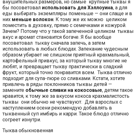
внушительных размеров, но самые крупные тыквы я
бы посоветовал
использовать для Хэллоуина
, а для
еды выбирать экземпляры поменьше — они слаще и в
них
меньше волокон
. К тому же их можно целиком
поместить в духовку, прямо с семечками и кожурой.
Зачем? Потому что у такой запеченной целиком тыквы
вкус и аромат становится богаче. Я бы вообще
посоветовал тыкву сначала запечь, а затем
использовать в любых блюдах. Запекание чудесным
образом убирает не слишком приятный крахмальный,
картофельный привкус, за который тыкву многие не
любят, и превращает тыкву практически в сладкий
фрукт, который точно понравится всем. Тыква отлично
подходит для супа-пюре со сливками. Кстати, хотите
привлечь в ряды поклонников тыквы детей —
замените
обычные сливки на кокосовые
, детям такое
нравится, к тому же за вкусом кокоса крахмалистость
тыквы они обычно не чувствуют. Для взрослых с
наступлением осени рекомендую добавлять в
тыквенный суп имбирь и карри. Такое блюдо отлично
согреет изнутри.
Тыква обыкновенная