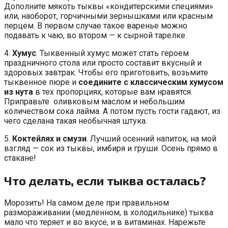
Дополните мякоть тыквы «кондитерскими специями»
или, наоборот, горчичными зернышками или красным
перцем. В первом случае такое варенье можно
подавать к чаю, во втором — к сырной тарелке.
4.
Хумус
. Тыквенный хумус может стать героем
праздничного стола или просто составит вкусный и
здоровых завтрак. Чтобы его приготовить, возьмите
тыквенное пюре и
соедините с классическим хумусом
из нута
в тех пропорциях, которые вам нравятся.
Приправьте оливковым маслом и небольшим
количеством сока лайма. А потом пусть гости гадают, из
чего сделана такая необычная штука.
5.
Коктейлях и смузи
. Лучший осенний напиток, на мой
взгляд — сок из тыквы, имбиря и груши. Осень прямо в
стакане!
Что делать, если тыква осталась?
Морозить! На самом деле при правильном
размораживании (медленном, в холодильнике) тыква
мало что теряет и во вкусе, и в витаминах. Нарежьте