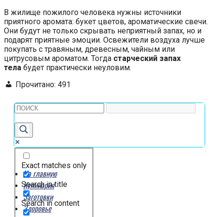
В жилище пожилого человека нужны источники
приятного аромата: букет цветов, ароматические свечи.
Они будут не только скрывать неприятный запах, но и
подарят приятные эмоции. Освежители воздуха лучше
покупать с травяным, древесным, чайным или
цитрусовым ароматом. Тогда
старческий запах
тела
будет практически неуловим.
Прочитано:
491
Exact matches only
На главную
Кулинария
Search in title
Заготовки
Search in content
Здоровье