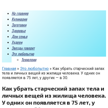
Перейти
к
На главную
контенту
Кулинария
Заготовки
Здоровье
Дом семья
Худеем
Звезды говорят
Это любопытно
Технолоии
Главная
»
Это любопытно
»
Как убрать старческий запах
тела и личных вещей из жилища человека. У одних он
появляется в 75 лет, у других — в 30.
Как убрать старческий запах тела и
личных вещей из жилища человека.
У одних он появляется в 75 лет, у