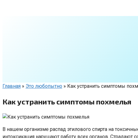
Перейти
к
контенту
Главная
»
Это любопытно
»
Как устранить симптомы пох
Как устранить симптомы похмелья
В нашем организме распад этилового спирта на токсичн
интоксикация нарушают работу всех органов. Страдают с