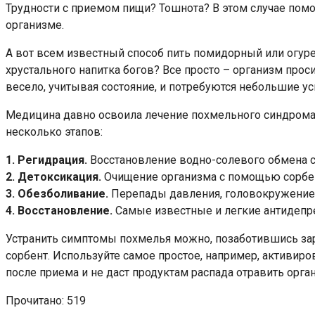
Трудности с приемом пищи? Тошнота? В этом случае помо
организме.
А вот всем известный способ пить помидорный или огуре
хрустального напитка богов? Все просто – организм проси
весело, учитывая состояние, и потребуются небольшие ус
Медицина давно освоила лечение похмельного синдрома,
несколько этапов:
1. Регидрация.
Восстановление водно-солевого обмена 
2. Детоксикация.
Очищение организма с помощью сорбе
3. Обезболивание.
Перепады давления, головокружение, 
4. Восстановление.
Самые известные и легкие антидепрес
Устранить симптомы похмелья можно, позаботившись зар
сорбент. Используйте самое простое, например, активирова
после приема и не даст продуктам распада отравить орга
Прочитано:
519