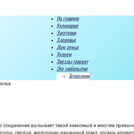
На главную
Кулинария
Заготовки
Здоровье
Дом семья
Худеем
Звезды говорят
Это любопытно
Технолоии
мелья
ые соединения вызывает такой знакомый и многим привыч
осуды, сердце, желудочно-кишечный тракт, органы кровет