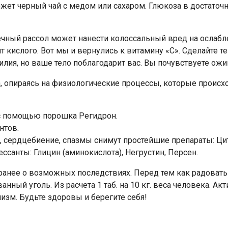
жет черный чай с медом или сахаром. Глюкоза в достаточн
чный рассол может нанести колоссальный вред на ослабле
т кислого. Вот мы и вернулись к витамину «С». Сделайте т
илия, но ваше тело поблагодарит вас. Вы почувствуете ожи
 опираясь на физиологические процессы, которые происхо
с помощью порошка Регидрон.
нтов.
сердцебиение, спазмы снимут простейшие препараты: Цит
санты: Глицин (аминокислота), Негрустин, Персен.
анее о возможных последствиях. Перед тем как радовать 
нный уголь. Из расчета 1 таб. на 10 кг. веса человека. Ак
низм. Будьте здоровы и берегите себя!