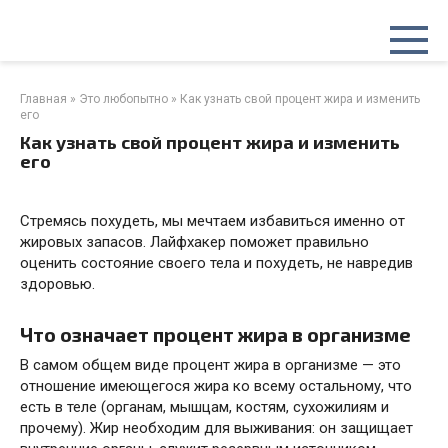
Перейти
к
контенту
Главная
»
Это любопытно
»
Как узнать свой процент жира и изменить
его
Как узнать свой процент жира и изменить
его
Стремясь похудеть, мы мечтаем избавиться именно от
жировых запасов. Лайфхакер поможет правильно
оценить состояние своего тела и похудеть, не навредив
здоровью.
Что означает процент жира в организме
В самом общем виде процент жира в организме — это
отношение имеющегося жира ко всему остальному, что
есть в теле (органам, мышцам, костям, сухожилиям и
прочему). Жир необходим для выживания: он защищает