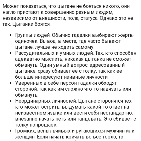
Может показаться, что цыгане не бояться никого, они
нагло пристают к совершенно разным людям,
независимо от внешности, пола, статуса. Однако это не
так. Цыганки боятся:
Группы людей. Обычно гадалки выбирают жертв-
одиночек. Вывод: в места, где часто бывают
цыгане, лучше не ходить самому.
Рассудительных и умных людей. Тех, кто способен
адекватно мыслить, никакая цыганка не сможет
обмануть. Один умный вопрос, адресованный
цыганке, сразу сбивает ее с толку, так как ее
больше интересуют наивные личности.
Уверенных в себе персон гадалки обходят
стороной, так как им сложно что-то навязать или
обмануть.
Неординарных личностей. Цыгане сторонятся тех,
кто может острить, выдумать какой-то ответ на
неизвестном языке или вести себя нестандартно:
внезапно начать петь или танцевать. Это сбивает с
толку попрошаек.
Громких, вспыльчивых и ругающихся мужчин или
женщин. Если начать кричать во все горло, то