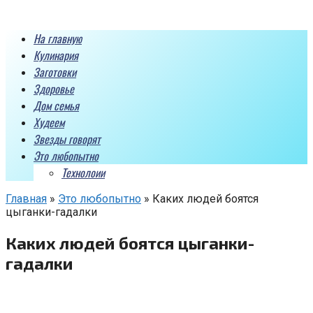
Перейти
к
На главную
контенту
Кулинария
Заготовки
Здоровье
Дом семья
Худеем
Звезды говорят
Это любопытно
Технолоии
Главная
»
Это любопытно
»
Каких людей боятся
цыганки-гадалки
Каких людей боятся цыганки-
гадалки