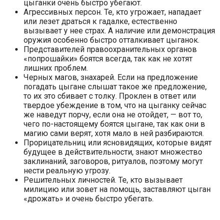
цыганки очень быстро убегают.
Агрессивных персон. Те, кто угрожает, нападает
или лезет драться к гадалке, естественно
вызывает у нее страх. А наличие или демонстрация
оружия особенно быстро отталкивает цыганок.
Представителей правоохранительных органов
«попрошайки» боятся всегда, так как не хотят
лишних проблем.
Черных магов, знахарей. Если на предложение
погадать цыгане слышат такое же предложение,
то их это сбивает с толку. Проклен в ответ или
твердое убеждение в том, что на цыганку сейчас
же наведут порчу, если она не отойдет, — вот то,
чего по-настоящему боятся цыгане, так как они в
магию сами верят, хотя мало в ней разбираются.
Прорицательниц или ясновидящих, которые видят
будущее в действительности, знают множество
заклинаний, заговоров, ритуалов, поэтому могут
нести реальную угрозу.
Решительных личностей. Те, кто вызывает
милицию или зовет на помощь, заставляют цыган
«дрожать» и очень быстро убегать.