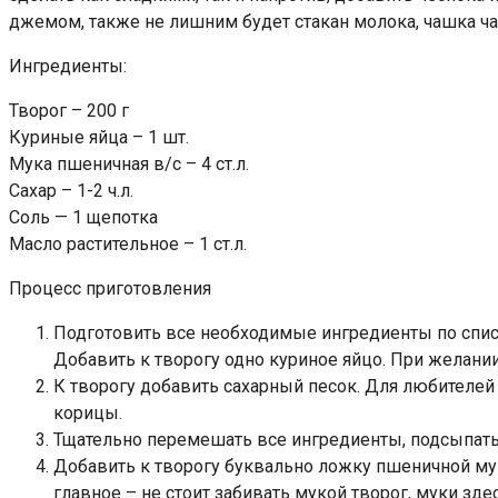
джемом, также не лишним будет стакан молока, чашка ч
Ингредиенты:
Творог – 200 г
Куриные яйца – 1 шт.
Мука пшеничная в/с – 4 ст.л.
Сахар – 1-2 ч.л.
Соль — 1 щепотка
Масло растительное – 1 ст.л.
Процесс приготовления
Подготовить все необходимые ингредиенты по списк
Добавить к творогу одно куриное яйцо. При желан
К творогу добавить сахарный песок. Для любителей
корицы.
Тщательно перемешать все ингредиенты, подсыпать
Добавить к творогу буквально ложку пшеничной му
главное – не стоит забивать мукой творог, муки зде