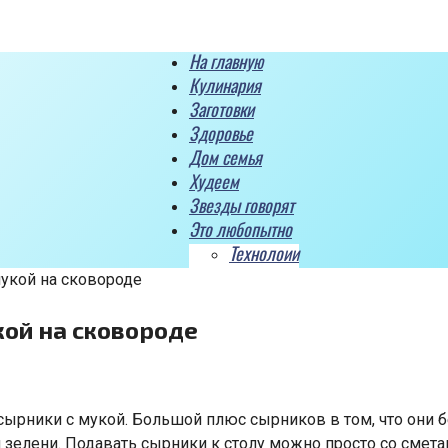
На главную
Кулинария
Заготовки
Здоровье
Дом семья
Худеем
Звезды говорят
Это любопытно
Технолоии
укой на сковороде
кой на сковороде
сырники с мукой. Большой плюс сырников в том, что они 
 и зелени. Подавать сырники к столу можно просто со сме