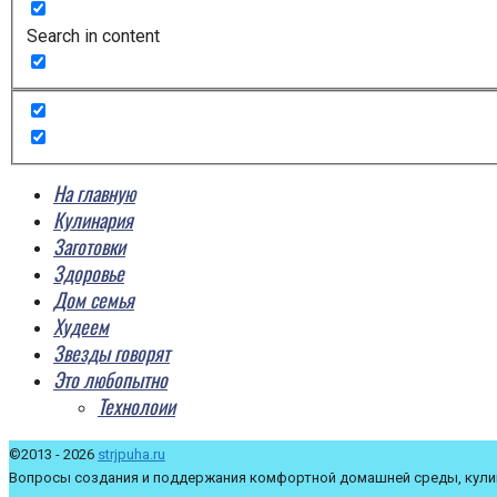
Search in content
На главную
Кулинария
Заготовки
Здоровье
Дом семья
Худеем
Звезды говорят
Это любопытно
Технолоии
©2013 - 2026
strjpuha.ru
Вопросы создания и поддержания комфортной домашней среды, кулин