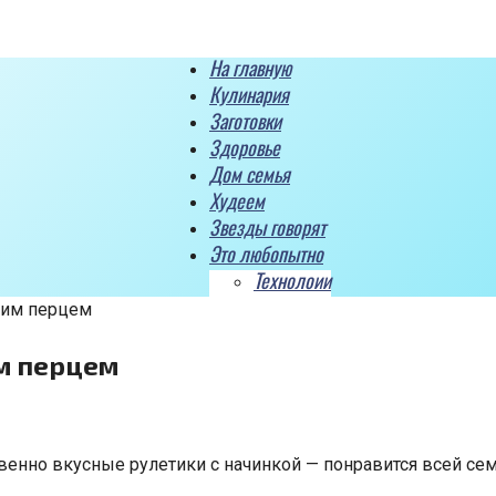
На главную
Кулинария
Заготовки
Здоровье
Дом семья
Худеем
Звезды говорят
Это любопытно
Технолоии
ким перцем
им перцем
енно вкусные рулетики с начинкой — понравится всей сем