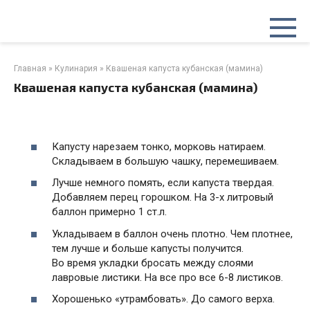
Перейти
к
контенту
Главная
»
Кулинария
»
Квашеная капуста кубанская (мамина)
Квашеная капуста кубанская (мамина)
Капусту нарезаем тонко, морковь натираем.
Складываем в большую чашку, перемешиваем.
Лучше немного помять, если капуста твердая.
Добавляем перец горошком. На 3-х литровый
баллон примерно 1 ст.л.
Укладываем в баллон очень плотно. Чем плотнее,
тем лучше и больше капусты получится.
Во время укладки бросать между слоями
лавровые листики. На все про все 6-8 листиков.
Хорошенько «утрамбовать». До самого верха.