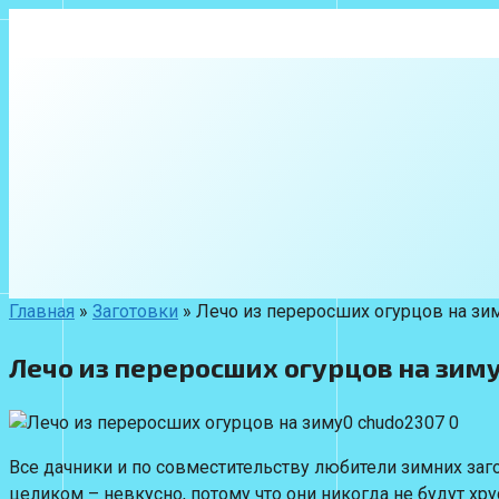
Перейти
к
контенту
Главная
»
Заготовки
»
Лечо из переросших огурцов на зи
Лечо из переросших огурцов на зим
chudo2307 0
Все дачники и по совместительству любители зимних заг
целиком – невкусно, потому что они никогда не будут хрус