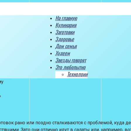
На главную
Кулинария
Заготовки
Здоровье
Дом семья
Худеем
Звезды говорят
Это любопытно
Технолоии
му
у
отовок рано или поздно сталкиваются с проблемой, куда д
тящими. Зато они отлично идут в салаты или, например, вот