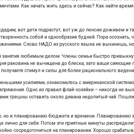
мечтами. Как начать жить здесь и сейчас? Как найти время
адим, вот дети подрастут, вот уж до пенсии доживем и та
оренность собой и однообразие будней. Пора осознать, чт
ижениями. Слово НАДО из русского языка не выкинешь, но
ля занятия любимым делом. Члены семьи быстро привыкну
годня раковина не вычищена до блеска, зато ваши сияющие
получаете стимул и силы для более рационального ведени
еньшими усилиями, ознакомьтесь с американской системой 
 напряжения. Одно из правил флай-хозяйки – никогда не вы
сами грешны оставить около дивана недопитый чай. Пошли в
ке, но и планированию бюджета и времени. Планированию
яце лично для себя. Потом эти приятные минуты распредел
койно сосредоточиться на планировании. Хорошо срабатыва