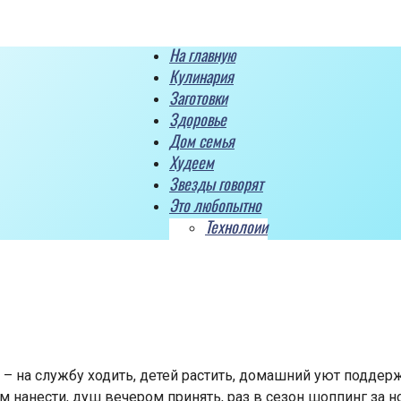
На главную
Кулинария
Заготовки
Здоровье
Дом семья
Худеем
Звезды говорят
Это любопытно
Технолоии
 – на службу ходить, детей растить, домашний уют поддер
ом нанести, душ вечером принять, раз в сезон шоппинг з