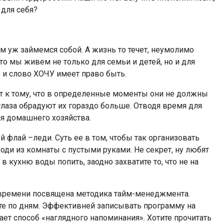
 для себя?
м уж займемся собой. А жизнь то течет, неумолимо
о мы живем не только для семьи и детей, но и для
 и слово ХОЧУ имеет право быть.
т к тому, что в определенные моменты они не должны
 глаза обрадуют их гораздо больше. Отводя время для
я домашнего хозяйства.
флай –леди. Суть ее в том, чтобы так организовать
ходи из комнаты с пустыми руками. Не секрет, ну любят
 кухню воды попить, заодно захватите то, что не на
 времени посвящена методика тайм-менеджмента.
ите по дням. Эффективней записывать программу на
ет способ «наглядного напоминания». Хотите прочитать