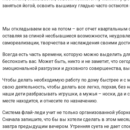
заняться йогой, освоить вышивку гладью часто остаются 
Мы откладываем все на потом – вот отчет квартальным сд
оставляя за спиной несбывшиеся возможности, неудовлетв
самореализации, творчества и наслаждения своими дост
Всегда есть часть времени, которую можно выделить д
беспокоить вас. Может быть, никто и не заметит, что се
эмоциональной разгрузки и духовного совершенства, вы 
Чтобы делать необходимую работу по дому быстрее и с м
свою деятельность, чтобы делать все легко, порхая, без
наши дети разбрасывать игрушки, а мужья – носки, да и 
месте находится, и отнесите по назначению.
Система флай-леди учит не только организованной убор
Сначала запишите, что бы вы хотели сделать в этом мес
завтра предыдущим вечером. Утренняя суета не дает спо