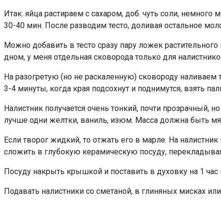
Итак: яйца растираем с сахаром, доб. чуть соли, немного
30-40 мин. После разводим тесто, доливая остальное мо
Можно добавить в тесто сразу пару ложек растительног
дном, у меня отдельная сковорода только для налистнико
На разогретую (но не раскаленную) сковороду наливаем т
3-4 минуты, когда края подсохнут и поднимутся, взять па
Налистник получается очень тонкий, почти прозрачный, н
лучше одни желтки, ваниль, изюм. Масса должна быть мяг
Если творог жидкий, то отжать его в марле. На налистник 
сложить в глубокую керамическую посуду, перекладывая
Посуду накрыть крышкой и поставить в духовку на 1 час
Подавать налистники со сметаной, в глиняных мисках или