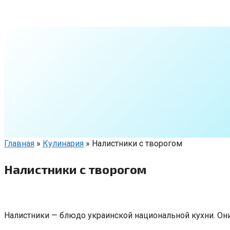
Перейти
к
контенту
Главная
»
Кулинария
»
Налистники с творогом
Налистники с творогом
Налистники — блюдо украинской национальной кухни. Они