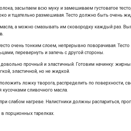
 молока, засыпаем всю муку и замешиваем густоватое тесто,
локо и тщательно размешивая. Тесто должно быть очень жи
о масла, а можно смазывать им сковородку каждый раз. В
в.
есто очень тонким слоем, непрерывно поворачивая. Тесто н
льцами, перевернуть и запечь с другой стороны.
о довольно прочный и эластичный. Готовим начинку: жирны
кой, эластичной, но не жидкой.
положить ложку творога, распределить по поверхности, свер
 кусочками сливочного масла.
 при слабом нагреве. Налистники должны распариться, про
 в порционных тарелках.