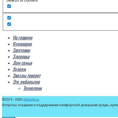
Search in content
На главную
Кулинария
Заготовки
Здоровье
Дом семья
Худеем
Звезды говорят
Это любопытно
Технолоии
©2013 - 2026
strjpuha.ru
Вопросы создания и поддержания комфортной домашней среды, кулин