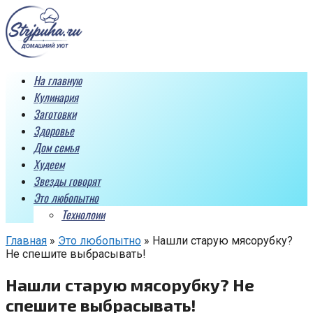
Перейти
к
контенту
На главную
Кулинария
Заготовки
Здоровье
Дом семья
Худеем
Звезды говорят
Это любопытно
Технолоии
Главная
»
Это любопытно
»
Нашли старую мясорубку?
Не спешите выбрасывать!
Нашли старую мясорубку? Не
спешите выбрасывать!