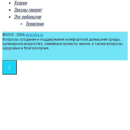
Худеем
Звезды говорят
Это любопытно
Технолоии
©2013 - 2026
strjpuha.ru
Вопросы создания и поддержания комфортной домашней среды,
кулинарное искусство, семейные аспекты жизни, а также вопросы
здоровья и благополучия.