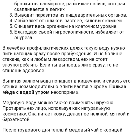
бронхитов, насморков, разжижает слизь, которая
скапливается в легких.
Выводит паразитов из пищеварительных органов.
Избавляет от шлаков, застоев, каловых камней.
Очищает весь организм на клеточном уровне.
Благодаря своей гигроскопичности, избавляет от
энуреза.
В лечебно-профилактических целях такую воду нужно
пить натощак сразу после пробуждения. И не больше
стакана, как и любым лекарством, ею не стоит
злоупотреблять. Если ты выпьешь литр сразу, то не
станешь здоровее.
Выпитая залпом вода попадает в кишечник, и сквозь его
стенки незамедлительно впитывается в кровь.
Польза
мёда с водой утром
неоспорима.
Медовую воду можно также применять наружно.
Протирать ею лицо, используя как натуральную
косметику. Она питает кожу, делает ее нежной, мягкой и
бархатистой.
После трудового дня теплый медовый чай с корицей