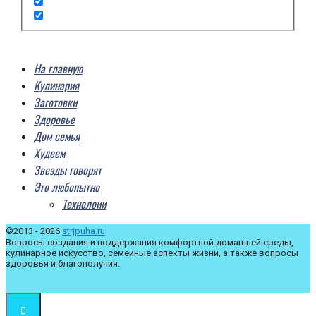
На главную
Кулинария
Заготовки
Здоровье
Дом семья
Худеем
Звезды говорят
Это любопытно
Технолоии
©2013 - 2026
strjpuha.ru
Вопросы создания и поддержания комфортной домашней среды,
кулинарное искусство, семейные аспекты жизни, а также вопросы
здоровья и благополучия.