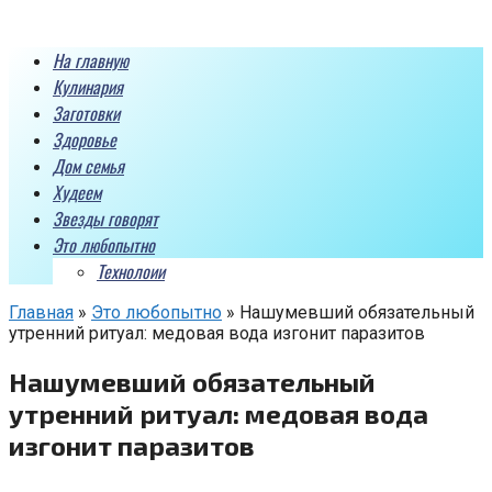
Перейти
к
На главную
контенту
Кулинария
Заготовки
Здоровье
Дом семья
Худеем
Звезды говорят
Это любопытно
Технолоии
Главная
»
Это любопытно
»
Нашумевший обязательный
утренний ритуал: медовая вода изгонит паразитов
Нашумевший обязательный
утренний ритуал: медовая вода
изгонит паразитов