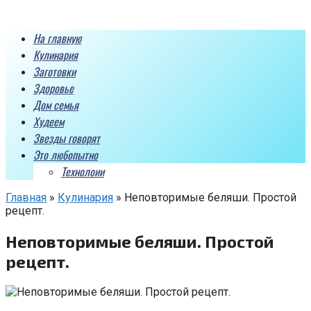
Перейти
к
На главную
контенту
Кулинария
Заготовки
Здоровье
Дом семья
Худеем
Звезды говорят
Это любопытно
Технолоии
Главная
»
Кулинария
»
Неповторимые беляши. Простой
рецепт.
Неповторимые беляши. Простой
рецепт.