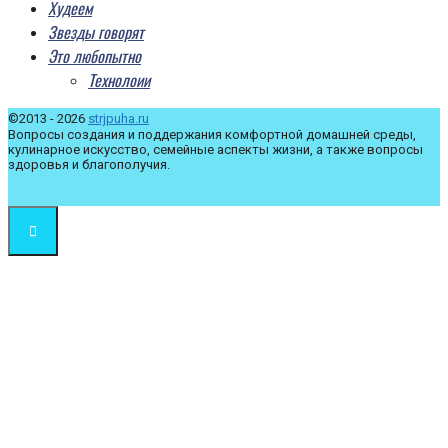
Худеем
Звезды говорят
Это любопытно
Технолоии
©2013 - 2026
strjpuha.ru
Вопросы создания и поддержания комфортной домашней среды,
кулинарное искусство, семейные аспекты жизни, а также вопросы
здоровья и благополучия.