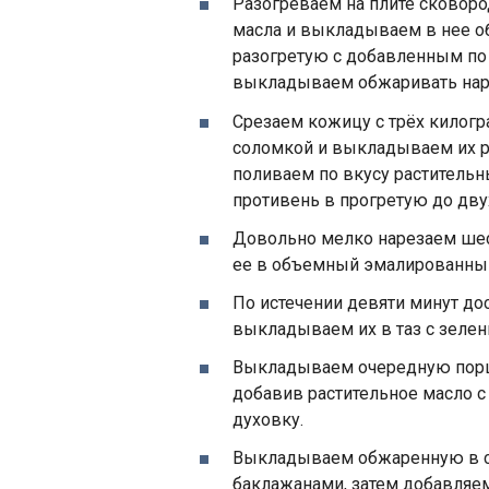
Разогреваем на плите сковор
масла и выкладываем в нее о
разогретую с добавленным по
выкладываем обжаривать нар
Срезаем кожицу с трёх килог
соломкой и выкладываем их р
поливаем по вкусу раститель
противень в прогретую до дву
Довольно мелко нарезаем ше
ее в объемный эмалированный
По истечении девяти минут до
выкладываем их в таз с зелен
Выкладываем очередную порци
добавив растительное масло 
духовку.
Выкладываем обжаренную в ск
баклажанами, затем добавляем