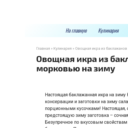
Перейти
к
контенту
На главную
Кулинария
Главная
»
Кулинария
»
Овощная икра из баклажанов
Овощная икра из бак
морковью на зиму
Настоящая баклажанная икра на зиму
консервации и заготовки на зиму сала
порционными кусочками! Настоящая, о
предстоящую зиму заготовка – сочна
Безупречное по вкусовым свойствам