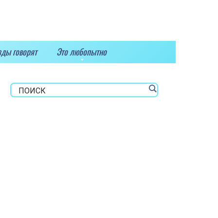
зды говорят
Это любопытно