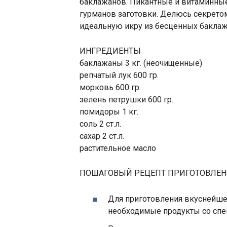
баклажанов. Пикантные и витаминны
гурманов заготовки. Делюсь секрето
идеальную икру из бесценных баклаж
ИНГРЕДИЕНТЫ
баклажаны 3 кг. (неочищенные)
репчатый лук 600 гр.
морковь 600 гр.
зелень петрушки 600 гр.
помидоры 1 кг.
соль 2 ст.л.
сахар 2 ст.л.
растительное масло
ПОШАГОВЫЙ РЕЦЕПТ ПРИГОТОВЛЕ
Для приготовления вкуснейше
необходимые продукты со спе