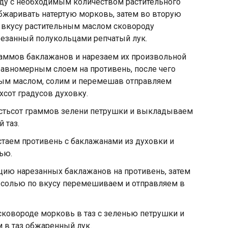
оду с необходимым количеством растительного
бжаривать натертую морковь, затем во вторую
 вкусу растительным маслом сковороду
езанный полукольцами репчатый лук.
раммов баклажанов и нарезаем их произвольной
авномерным слоем на противень, после чего
ным маслом, солим и перемешав отправляем
хсот градусов духовку.
стьсот граммов зелени петрушки и выкладываем
 таз.
стаем противень с баклажанами из духовки и
ью.
ю нарезанных баклажанов на противень, затем
с солью по вкусу перемешиваем и отправляем в
овороде морковь в таз с зеленью петрушки и
 в таз обжаренный лук.