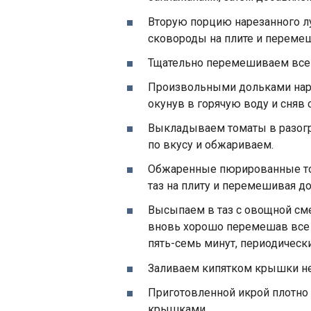
Вторую порцию нарезанного л
сковороды на плите и переме
Тщательно перемешиваем все 
Произвольными дольками наре
окунув в горячую воду и сняв 
Выкладываем томаты в разогр
по вкусу и обжариваем.
Обжаренные пюрированные то
таз на плиту и перемешивая д
Высыпаем в таз с овощной сме
вновь хорошо перемешав все
пять-семь минут, периодическ
Заливаем кипятком крышки не
Приготовленной икрой плотно
крышками.