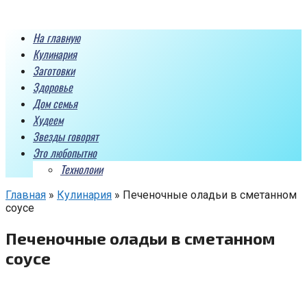
Перейти
к
На главную
контенту
Кулинария
Заготовки
Здоровье
Дом семья
Худеем
Звезды говорят
Это любопытно
Технолоии
Главная
»
Кулинария
»
Печеночные оладьи в сметанном
соусе
Печеночные оладьи в сметанном
соусе