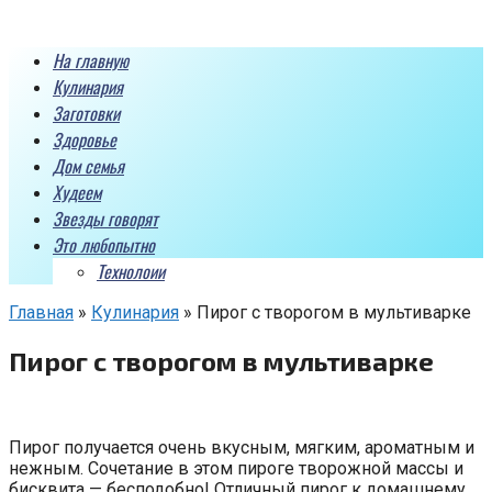
Перейти
к
На главную
контенту
Кулинария
Заготовки
Здоровье
Дом семья
Худеем
Звезды говорят
Это любопытно
Технолоии
Главная
»
Кулинария
»
Пирог с творогом в мультиварке
Пирог с творогом в мультиварке
Пирог получается очень вкусным, мягким, ароматным и
нежным. Сочетание в этом пироге творожной массы и
бисквита — бесподобно! Отличный пирог к домашнему