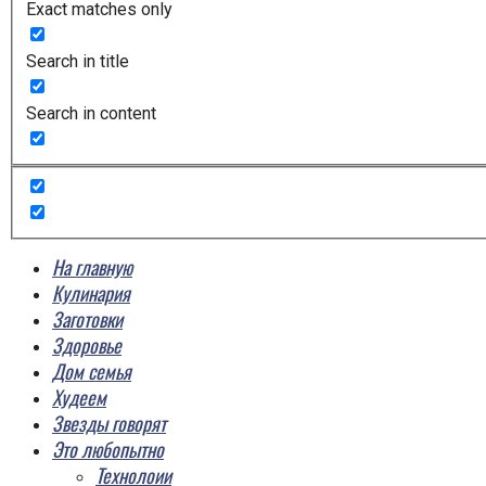
Exact matches only
Search in title
Search in content
На главную
Кулинария
Заготовки
Здоровье
Дом семья
Худеем
Звезды говорят
Это любопытно
Технолоии