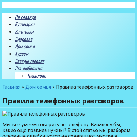
Перейти
к
На главную
контенту
Кулинария
Заготовки
Здоровье
Дом семья
Худеем
Звезды говорят
Это любопытно
Технолоии
Главная
»
Дом семья
»
Правила телефонных разговоров
Правила телефонных разговоров
Мы все умеем говорить по телефону. Казалось бы,
какие еще правила нужны? В этой статье мы разберем
основные ошибки, которые совершают многие в