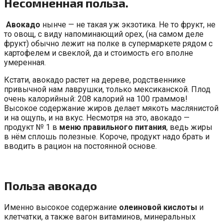
Несомненная польза.
Авокадо
нынче — не такая уж экзотика. Не то фрукт, не
то овощ, с виду напоминающий орех, (на самом деле
фрукт) обычно лежит на полке в супермаркете рядом с
картофелем и свеклой, да и стоимость его вполне
умеренная.
Кстати, авокадо растет на дереве, родственнике
привычной нам лаврушки, только мексиканской. Плод
очень калорийный: 208 калорий на 100 граммов!
Высокое содержание жиров делает мякоть маслянистой
и на ощупь, и на вкус. Несмотря на это, авокадо —
продукт № 1 в
меню правильного питания
, ведь жиры
в нём сплошь полезные. Короче, продукт надо брать и
вводить в рацион на постоянной основе.
Польза авокадо
Именно высокое содержание
олеиновой кислоты
и
клетчатки, а также вагон витаминов, минеральных