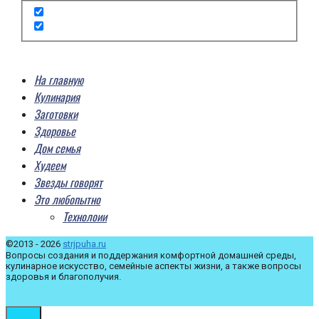
На главную
Кулинария
Заготовки
Здоровье
Дом семья
Худеем
Звезды говорят
Это любопытно
Технолоии
©2013 - 2026
strjpuha.ru
Вопросы создания и поддержания комфортной домашней среды,
кулинарное искусство, семейные аспекты жизни, а также вопросы
здоровья и благополучия.