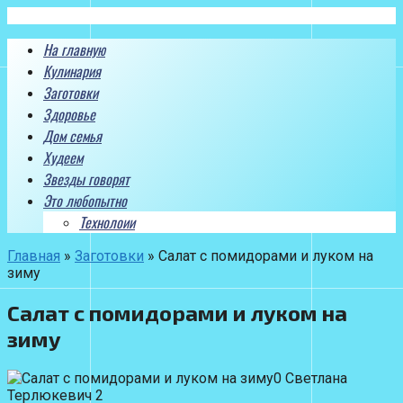
Перейти
к
На главную
контенту
Кулинария
Заготовки
Здоровье
Дом семья
Худеем
Звезды говорят
Это любопытно
Технолоии
Главная
»
Заготовки
»
Салат с помидорами и луком на
зиму
Салат с помидорами и луком на
зиму
Светлана
Терлюкевич 2