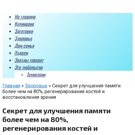
Перейти
к
На главную
контенту
Кулинария
Заготовки
Здоровье
Дом семья
Худеем
Звезды говорят
Это любопытно
Технолоии
Главная
»
Здоровье
»
Секрет для улучшения памяти
более чем на 80%, регенерирования костей и
восстановления зрения
Секрет для улучшения памяти
более чем на 80%,
регенерирования костей и