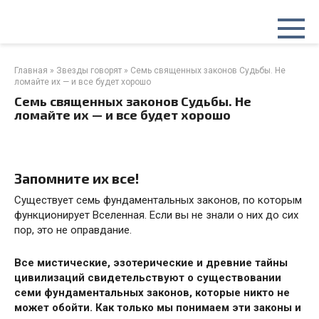
Перейти
к
контенту
Главная
»
Звезды говорят
»
Семь священных законов Судьбы. Не
ломайте их — и все будет хорошо
Семь священных законов Судьбы. Не
ломайте их — и все будет хорошо
Запомните их все!
Существует семь фундаментальных законов, по которым
функционирует Вселенная. Если вы не знали о них до сих
пор, это не оправдание.
Все мистические, эзотерические и древние тайны
цивилизаций свидетельствуют о существовании
семи фундаментальных законов, которые никто не
может обойти. Как только мы понимаем эти законы и