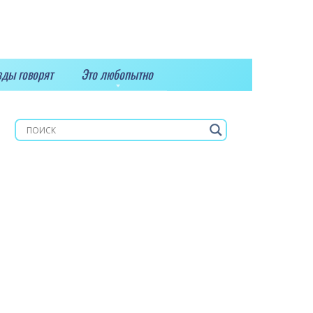
зды говорят
Это любопытно