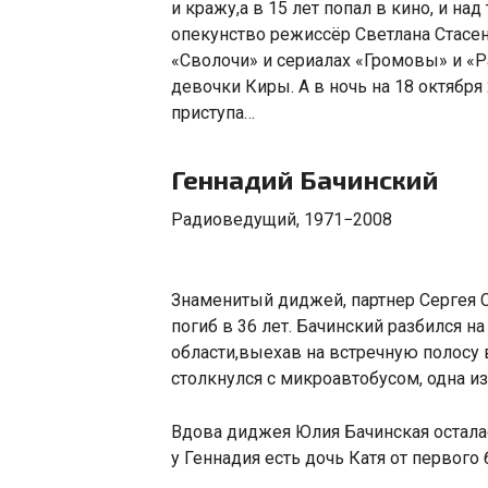
и кражу
,
а в 15 лет попал в кино
,
и над
опекунство режиссёр Светлана Стасен
«
Сволочи» и сериалах
«
Громовы» и «Р
девочки Киры. А в ночь на 18 октября
приступа…
Геннадий Бачинский
Радиоведущий
,
1971−2008
Знаменитый диджей
,
партнер Сергея 
погиб в 36 лет. Бачинский разбился н
области
,
выехав на встречную полосу 
столкнулся с микроавтобусом
,
одна из
Вдова диджея Юлия Бачинская осталас
у Геннадия есть дочь Катя от первого 