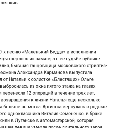
лся жив.
0-х песню
«
Маленький Будда» в исполнении
цы стерлось из памяти
,
а о ее судьбе публике
алья
,
бывшая танцовщица московского стриптиз-
несмена Александра Карманова выпустила
л от Натальи к солистке
«
Блестящих» Ольге
ыбросилась из окна пятого этажа на глазах
и перенесла 12 операций в течение трех лет
,
е возвращения к жизни Наталья еще несколько
а больше не могла. Артистка вернулась в родные
го одноклассника Виталия Семененко
,
в браке
 жили в Луганске в автомастерской
,
которая
ывшая певица умерла после длительного запоя.