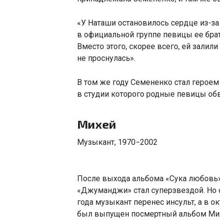
«
У Наташи остановилось сердце из-за
в официальной группе певицы ее бра
Вместо этого
,
скорее всего
,
ей залили
не проснулась».
В том же году Семененко стал герое
в студии которого родные певицы обв
Михей
Музыкант
,
1970−2002
После выхода альбома
«
Сука любовь»
«
Джуманджи» стал суперзвездой. Но с
года музыкант перенес инсульт
,
а в ок
был выпущен посмертный альбом М