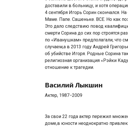
доставили в больницу
,
и хотя операц
4 сентября Игорь Сорин скончался. Н
Маме. Папе. Сашеньке. ВСЕ. Но как по
Это дало следствию повод квалифици
смерти Сорина до сих пор строятся ра
по «Иванушкам» предполагали
,
что см
случаем
,
а в 2013 году Андрей Григор
об убийстве Игоря. Родные Сорина та
религиозная организация
«
Рэйки Каду
отношение к трагедии.
Василий Лыкшин
Актер
,
1987−2009
За свои 22 года актер пережил множе
доме
,
в юности неоднократно привлека