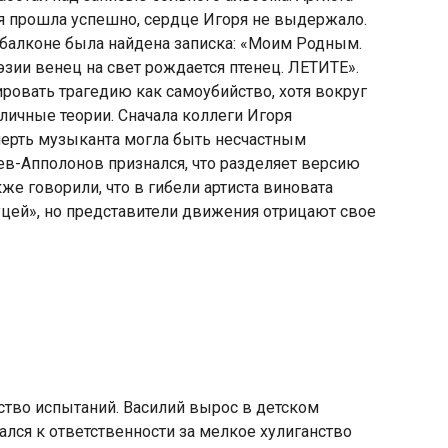
ия прошла успешно
,
сердце Игоря не выдержало.
а балконе была найдена записка: «Моим Родным.
эзии венец на свет рождается птенец. ЛЕТИТЕ».
ровать трагедию как самоубийство
,
хотя вокруг
зличные теории. Сначала коллеги Игоря
ерть музыканта могла быть несчастным
ьев-Апполонов признался, что разделяет версию
кже говорили
,
что в гибели артиста виновата
цей», но представители движения отрицают свое
ство испытаний. Василий вырос в детском
лся к ответственности за мелкое хулиганство