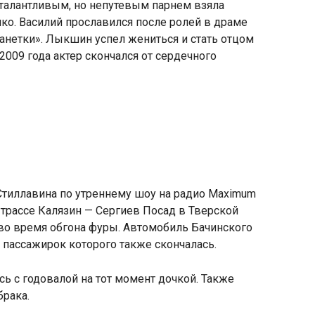
 талантливым
,
но непутевым парнем взяла
ко. Василий прославился после ролей в драме
анетки». Лыкшин успел жениться и стать отцом
 2009 года актер скончался от сердечного
Стиллавина по утреннему шоу на радио Maximum
а трассе Калязин — Сергиев Посад в Тверской
во время обгона фуры. Автомобиль Бачинского
 пассажирок которого также скончалась.
ь с годовалой на тот момент дочкой. Также
брака.