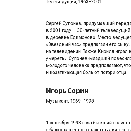
Телеведущий
,
1963−2001
Сергей Супонев
,
придумавший перед
в 2001 году — 38-летний телеведущий
в деревне Едимоново. Место ведущег
«
Звездный час» предлагали его сыну
,
на телевидении. Также Кирилл играл 
умереть». Супонев-младший повесилс
молодого человека предполагают
,
что
и незатихающая боль от потери отца.
Игорь Сорин
Музыкант
,
1969−1998
1 сентября 1998 года бывший солист
с балкона шестого этажа студии
,
где р