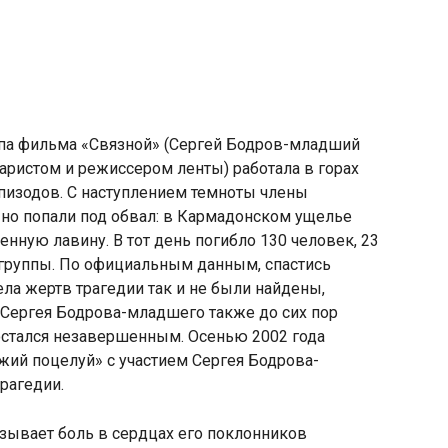
ппа фильма
«
Связной»
(
Сергей Бодров-младший
аристом и режиссером ленты) работала в горах
эпизодов. С наступлением темноты члены
но попали под обвал: в Кармадонском ущелье
ную лавину. В тот день погибло 130 человек
,
23
 группы. По официальным данным
,
спастись
ела жертв трагедии так и не были найдены
,
 Сергея Бодрова-младшего также до сих пор
 остался незавершенным. Осенью 2002 года
ий поцелуй» с участием Сергея Бодрова-
рагедии.
зывает боль в сердцах его поклонников