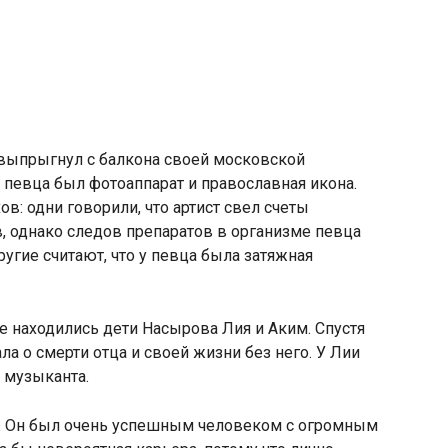
выпрыгнул с балкона своей московской
х певца был фотоаппарат и православная икона.
ов: одни говорили
,
что артист свел счеты
в
,
однако следов препаратов в организме певца
ругие считают
,
что у певца была затяжная
е находились дети Насырова Лия и Аким. Спустя
ла о смерти отца и своей жизни без него. У Лии
и музыканта.
е. Он был очень успешным человеком с огромным