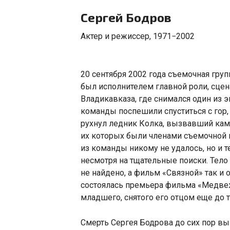
Сергей Бодров
Актер и режиссер
,
1971−2002
20 сентября 2002 года съемочная гру
был исполнителем главной роли
,
сцен
Владикавказа
,
где снимался один из 
команды поспешили спуститься с гор
,
рухнул ледник Колка
,
вызвавший камен
их которых были членами съемочной
из команды никому не удалось
,
но и т
несмотря на тщательные поиски. Тело
не найдено
,
а фильм
«
Связной» так и
состоялась премьера фильма
«
Медвеж
младшего
,
снятого его отцом еще до т
Смерть Сергея Бодрова до сих пор вы