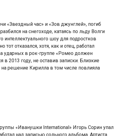
ачи
«
Звездный час» и «Зов джунглей», погиб
 разбился на снегоходе
,
катаясь по льду Волги
о интеллектуального шоу для подростков
но тот отказался
,
хотя
,
как и отец
,
работал
на ударных в рок-группе
«
Ромео должен
я в 2013 году
,
не оставив записки. Близкие
 на решение Кирилла в том числе повлияла
 группы
«
Иванушки International» Игорь Сорин упал
аботал над записью сольного альбома. Артиста