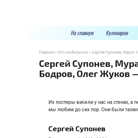
Перейти
к
контенту
На главную
Кулинария
Главная
»
Это любопытно
»
Сергей Супонев, Мурат 
Сергей Супонев, Мур
Бодров, Олег Жуков 
Их постеры висели у нас на стенах
,
а п
мы любим до сих пор. Они были тал
Сергей Супонев