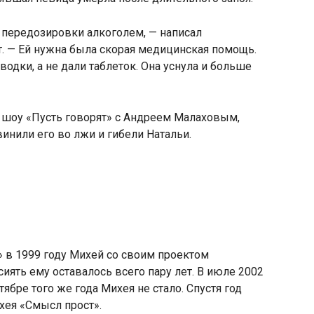
 передозировки алкоголем, — написал
т. — Ей нужна была скорая медицинская помощь.
 водки
,
а не дали таблеток. Она уснула и больше
м шоу
«
Пусть говорят» с Андреем Малаховым
,
инили его во лжи и гибели Натальи.
 в 1999 году Михей со своим проектом
иять ему оставалось всего пару лет. В июле 2002
тябре того же года Михея не стало. Спустя год
ихея
«
Смысл прост».