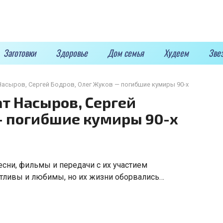
Заготовки
Здоровье
Дом семья
Худеем
Зве
Насыров, Сергей Бодров, Олег Жуков — погибшие кумиры 90-х
ат Насыров, Сергей
— погибшие кумиры 90-х
есни
,
фильмы и передачи с их участием
антливы и любимы
,
но их жизни оборвались…