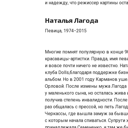
и надежду
,
что режиссер картины оста
Наталья Лагода
Певица
,
1974−2015
Многие помнят популярную в конце 9
красавицы-артистки. Правда
,
имя певи
и вовсе почти ничего не известно. Нат
клуба Dolls
,
благодаря поддержке биз
альбом. Но в 2001 году Карманов уше
Орловой. После измены мужа Лагода в
у маленького сына
,
но осталась жива 
получив степень инвалидности. Посл
раз общалась с прессой
,
но петь Лагод
Черкассы
,
где вышла замуж за бывше
с которым начала спиваться. Супруги
принадлежала Семененко
,
и там же б